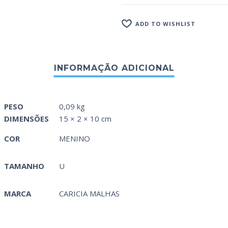
ADD TO WISHLIST
PESO
0,09 kg
DIMENSÕES
15 × 2 × 10 cm
COR
MENINO
TAMANHO
U
MARCA
CARICIA MALHAS