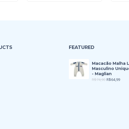
UCTS
FEATURED
Macacão Malha 
Masculino Uniqu
- Maglian
R$
74,90
R$
64,99