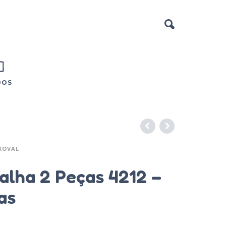
DOS
XOVAL
alha 2 Peças 4212 –
as