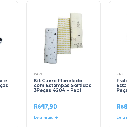
PAPI
PAPI
a e
Kit Cuero Flanelado
Fra
eças
com Estampas Sortidas
Est
3Peças 4204 – Papi
Peça
R$
47,90
R$
Leia mais
Leia