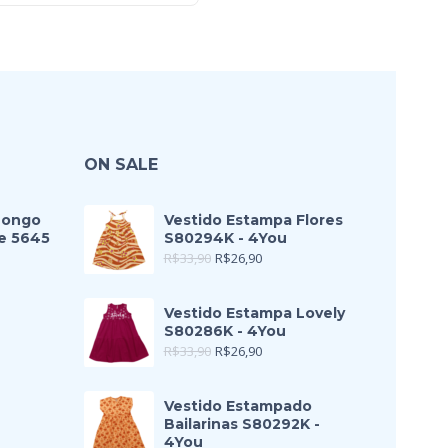
ON SALE
Longo
Vestido Estampa Flores
e 5645
S80294K - 4You
R$
33,90
R$
26,90
Vestido Estampa Lovely
S80286K - 4You
R$
33,90
R$
26,90
Vestido Estampado
Bailarinas S80292K -
4You