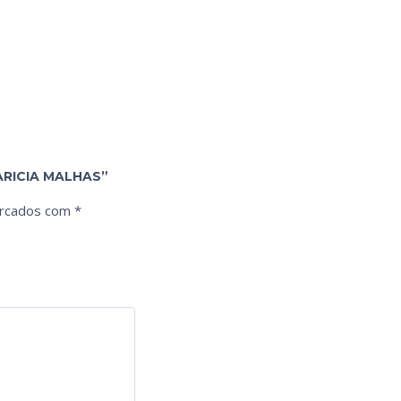
ARICIA MALHAS”
arcados com
*