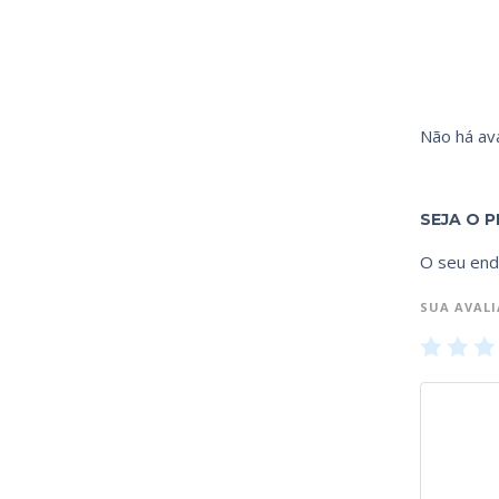
Não há ava
SEJA O P
O seu end
SUA AVAL
1
2