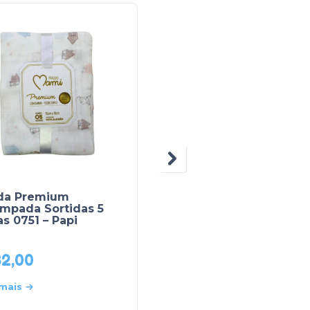
CASTELO
lda Premium
Kit Touca, Sapatinho 
ampada Sortidas 5
Luva de Lã 03 Peças
s 0751 – Papi
104 Tam: RN – Castelo
82,00
R$
19,50
 mais
Leia mais