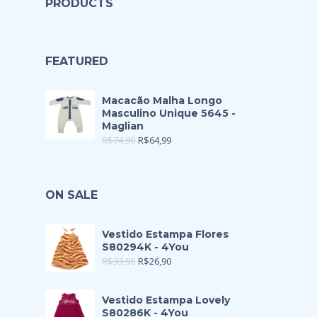
PRODUCTS
FEATURED
Macacão Malha Longo
Masculino Unique 5645 -
Maglian
R$
74,90
R$
64,99
ON SALE
Vestido Estampa Flores
S80294K - 4You
R$
33,90
R$
26,90
Vestido Estampa Lovely
S80286K - 4You