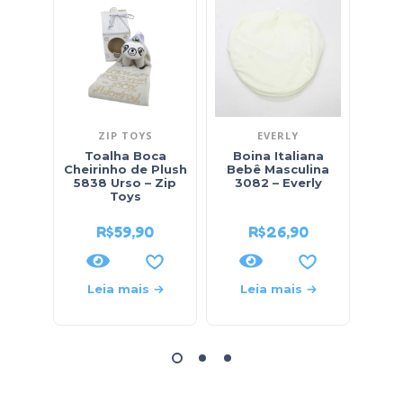
ZIP TOYS
EVERLY
Toalha Boca
Boina Italiana
Ca
Cheirinho de Plush
Bebê Masculina
Bebê
5838 Urso – Zip
3082 – Everly
4
Toys
R$
59,90
R$
26,90
Leia mais
Leia mais
L