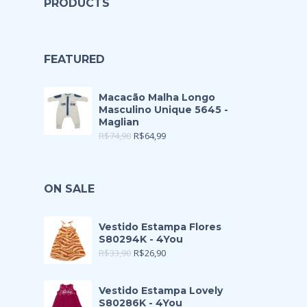
PRODUCTS
FEATURED
Macacão Malha Longo
Masculino Unique 5645 -
Maglian
R$
74,90
R$
64,99
ON SALE
Vestido Estampa Flores
S80294K - 4You
R$
33,90
R$
26,90
Vestido Estampa Lovely
S80286K - 4You