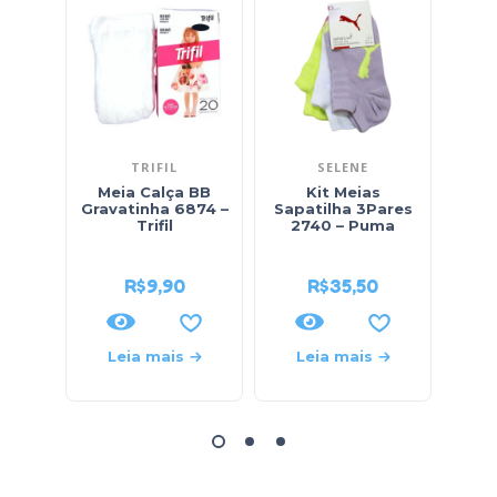
TRIFIL
SELENE
Meia Calça BB
Kit Meias
Me
Gravatinha 6874 –
Sapatilha 3Pares
com
Trifil
2740 – Puma
Me
R$
9,90
R$
35,50
Leia mais
Leia mais
L