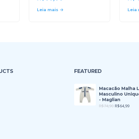
Leia mais
Leia
UCTS
FEATURED
Macacão Malha 
Masculino Uniqu
- Maglian
R$
74,90
R$
64,99