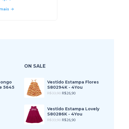
 mais
Leia mais
ON SALE
Longo
Vestido Estampa Flores
e 5645
S80294K - 4You
R$
33,90
R$
26,90
Vestido Estampa Lovely
S80286K - 4You
R$
33,90
R$
26,90