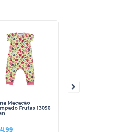
N
BY GUS
ama Macacão
Pijama Malha Longo
ampado Frutas 13056
Feminino Estampa
ian
Bichos 6633 – BconB
4,99
R$
57,00