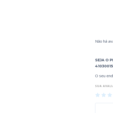
Não há ava
SEJA O 
41030015
O seu end
SUA AVAL
1
2