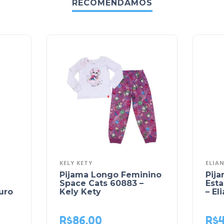
RECOMENDAMOS
KELY KETY
ELIA
Pijama Longo Feminino
Pij
Space Cats 60883 –
Est
uro
Kely Kety
– El
R$
86,00
R$
4