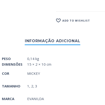
ADD TO WISHLIST
PESO
0,14 kg
DIMENSÕES
15 × 2 × 10 cm
COR
MICKEY
TAMANHO
1, 2, 3
MARCA
EVANILDA