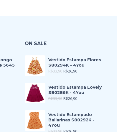
ON SALE
Longo
Vestido Estampa Flores
e 5645
S80294K - 4You
R$
33,90
R$
26,90
Vestido Estampa Lovely
S80286K - 4You
R$
33,90
R$
26,90
Vestido Estampado
Bailarinas S80292K -
4You
R$
33,90
R$
26,90