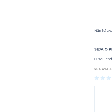
Não há ava
SEJA O P
O seu end
SUA AVAL
1
2