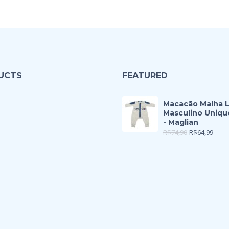
UCTS
FEATURED
Macacão Malha 
Masculino Uniqu
- Maglian
R$
74,90
R$
64,99