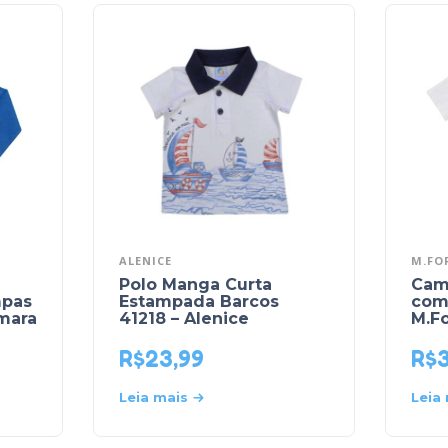
ALENICE
M.FO
Polo Manga Curta
Cam
mpas
Estampada Barcos
com 
omara
41218 – Alenice
M.F
R$
23,99
R$
Leia mais
Leia