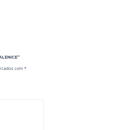
ALENICE”
arcados com
*