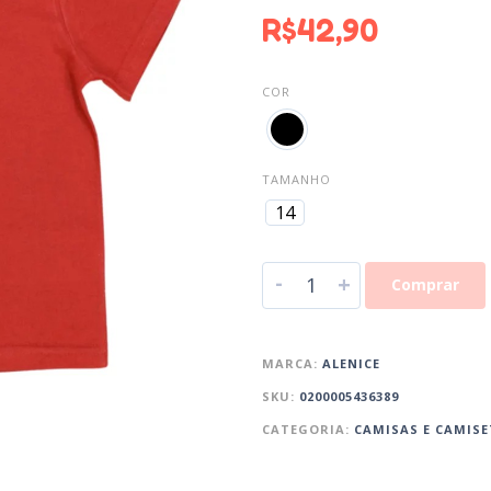
R$
42,90
COR
TAMANHO
14
-
+
Comprar
MARCA:
ALENICE
SKU:
0200005436389
CATEGORIA:
CAMISAS E CAMIS