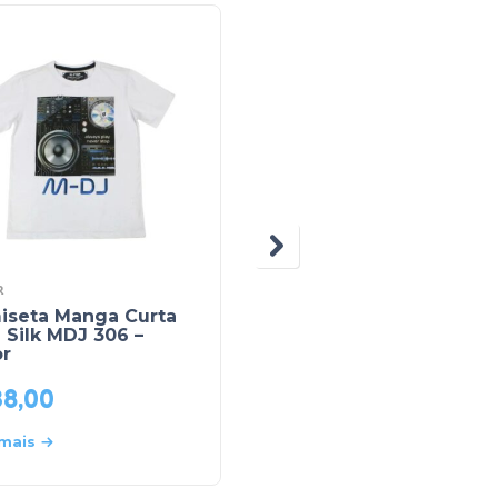
R
CLEOMARA
iseta Manga Curta
Camiseta Manga Curt
Silk MDJ 306 –
Estampa com Silk 92 –
or
Cleomara
38,00
R$
16,00
 mais
Leia mais