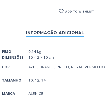
ADD TO WISHLIST
PESO
0,14 kg
DIMENSÕES
15 × 2 × 10 cm
COR
AZUL
,
BRANCO
,
PRETO
,
ROYAL
,
VERMELHO
TAMANHO
10, 12, 14
MARCA
ALENICE