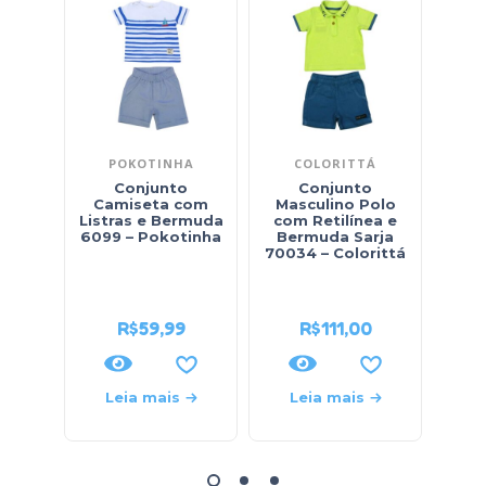
POKOTINHA
COLORITTÁ
Conjunto
Conjunto
Conj
Camiseta com
Masculino Polo
Listras e Bermuda
com Retilínea e
6099 – Pokotinha
Bermuda Sarja
So
70034 – Colorittá
R$
59,99
R$
111,00
Leia mais
Leia mais
L