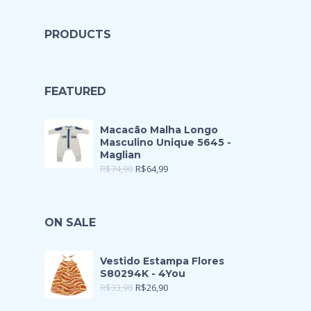
PRODUCTS
FEATURED
Macacão Malha Longo
Masculino Unique 5645 -
Maglian
R$
74,90
R$
64,99
ON SALE
Vestido Estampa Flores
S80294K - 4You
R$
33,90
R$
26,90