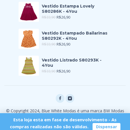
Vestido Estampa Lovely
S80286K - 4You
R$
33,90
R$
26,90
Vestido Estampado Bailarinas
S80292K - 4You
R$
33,90
R$
26,90
Vestido Listrado S80293K -
4You
R$
33,90
R$
26,90
© Copyright 2024, Blue White Modas é uma marca BW Modas
Ltda
Esta loja esta em fase de desenvolvimento - As
compras realizadas não são válidas.
Dispensar