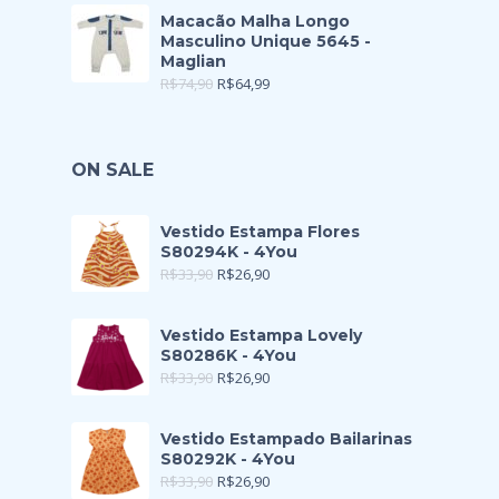
Macacão Malha Longo
Masculino Unique 5645 -
Maglian
R$
74,90
R$
64,99
ON SALE
Vestido Estampa Flores
S80294K - 4You
R$
33,90
R$
26,90
Vestido Estampa Lovely
S80286K - 4You
R$
33,90
R$
26,90
Vestido Estampado Bailarinas
S80292K - 4You
R$
33,90
R$
26,90