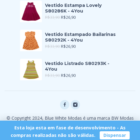
Vestido Estampa Lovely
S80286K - 4You
R$
33,90
R$
26,90
Vestido Estampado Bailarinas
S80292K - 4You
R$
33,90
R$
26,90
Vestido Listrado S80293K -
4You
R$
33,90
R$
26,90
© Copyright 2024, Blue White Modas é uma marca BW Modas
Ltda
Esta loja esta em fase de desenvolvimento - As
compras realizadas não são válidas.
Dispensar