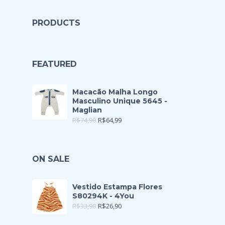
PRODUCTS
FEATURED
Macacão Malha Longo
Masculino Unique 5645 -
Maglian
R$
74,90
R$
64,99
ON SALE
Vestido Estampa Flores
S80294K - 4You
R$
33,90
R$
26,90