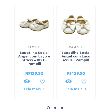
PAMPILI
PAMPILI
Sapatilha Social
Sapatilha Social
Sap
Angel com Laço e
Angel com Laço
Ang
Strass 41021 –
4990 – Pampili
49
Pampili
R$
139,90
R$
129,90
Leia mais
Leia mais
L