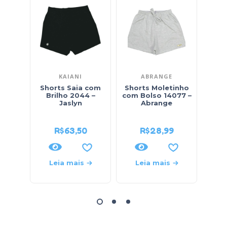
KAIANI
ABRANGE
Shorts Saia com
Shorts Moletinho
Sh
Brilho 2044 –
com Bolso 14077 –
Fe
Jaslyn
Abrange
Ra
R$
63,50
R$
28,99
Leia mais
Leia mais
L