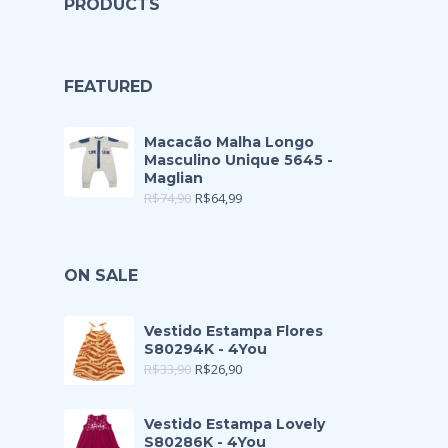
PRODUCTS
FEATURED
Macacão Malha Longo
Masculino Unique 5645 -
Maglian
R$
74,90
R$
64,99
ON SALE
Vestido Estampa Flores
S80294K - 4You
R$
33,90
R$
26,90
Vestido Estampa Lovely
S80286K - 4You