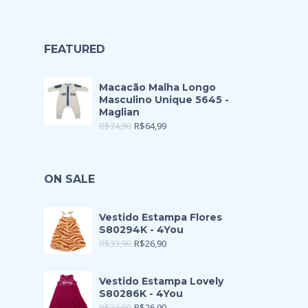
FEATURED
Macacão Malha Longo
Masculino Unique 5645 -
Maglian
R$
74,90
R$
64,99
ON SALE
Vestido Estampa Flores
S80294K - 4You
R$
33,90
R$
26,90
Vestido Estampa Lovely
S80286K - 4You
R$
33,90
R$
26,90