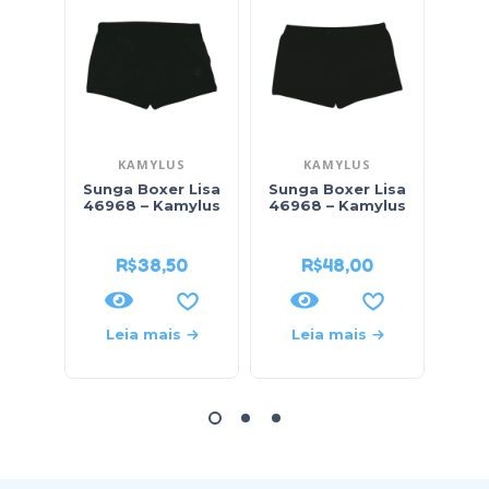
KAMYLUS
KAMYLUS
B
Sunga Boxer Lisa
Sunga Boxer Lisa
Sung
46968 – Kamylus
46968 – Kamylus
46
R$
38,50
R$
48,00
Leia mais
Leia mais
L