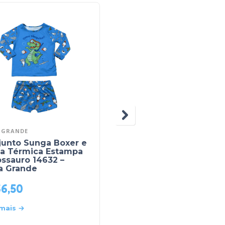
 GRANDE
BOCA GRANDE
junto Sunga Boxer e
Conjunto Sunga Boxe
sa Térmica Estampa
com Blusa Térmica
ssauro 14632 –
Estampa Controle
a Grande
46679 – Boca Grande
66,50
R$
78,90
 mais
Leia mais