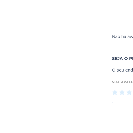
Não há ava
SEJA O 
O seu end
SUA AVAL
1
2