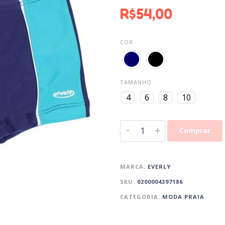
R$
54,00
COR
TAMANHO
4
6
8
10
-
+
Comprar
MARCA:
EVERLY
SKU:
0200004397186
CATEGORIA:
MODA PRAIA