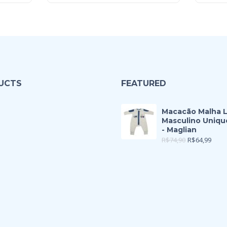
UCTS
FEATURED
Macacão Malha 
Masculino Uniqu
- Maglian
R$
74,90
R$
64,99