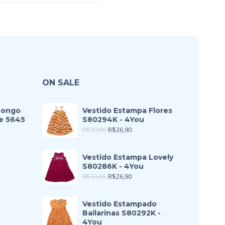
ON SALE
Longo
Vestido Estampa Flores
e 5645
S80294K - 4You
R$
33,90
R$
26,90
Vestido Estampa Lovely
S80286K - 4You
R$
33,90
R$
26,90
Vestido Estampado
Bailarinas S80292K -
4You