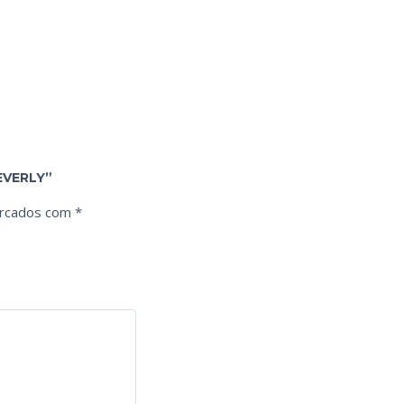
EVERLY”
arcados com
*