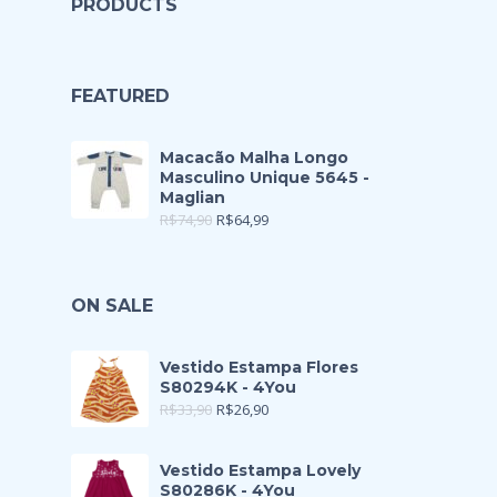
PRODUCTS
FEATURED
Macacão Malha Longo
Masculino Unique 5645 -
Maglian
R$
74,90
R$
64,99
ON SALE
Vestido Estampa Flores
S80294K - 4You
R$
33,90
R$
26,90
Vestido Estampa Lovely
S80286K - 4You