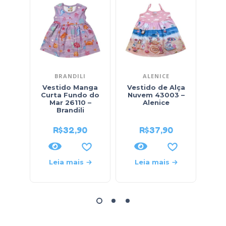
BRANDILI
ALENICE
Vestido Manga
Vestido de Alça
Curta Fundo do
Nuvem 43003 –
E
Mar 26110 –
Alenice
Rap
Brandili
R$
32,90
R$
37,90
R$
29
Leia mais
Leia mais
L