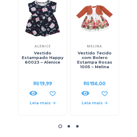
ALENICE
MELINA
Vestido
Vestido Tecido
Salo
Estampado Happy
com Bolero
com 
60023 – Alenice
Estampa Rosas
B
1005 – Melina
Lo
R$
19,99
R$
156,00
Leia mais
Leia mais
L