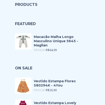
PRODUCTS
FEATURED
Macacão Malha Longo
Masculino Unique 5645 -
Maglian
R$
74,90
R$
64,99
ON SALE
Vestido Estampa Flores
S80294K - 4You
R$
33,90
R$
26,90
Vestido Estampa Lovely