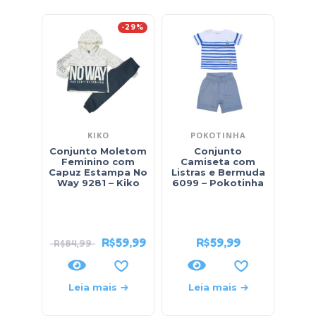
-29%
KIKO
POKOTINHA
Conjunto Moletom
Conjunto
Feminino com
Camiseta com
Capuz Estampa No
Listras e Bermuda
Cam
Way 9281 – Kiko
6099 – Pokotinha
Cur
Mo
Li
R$
59,99
R$
59,99
R$
84,99
Leia mais
Leia mais
L