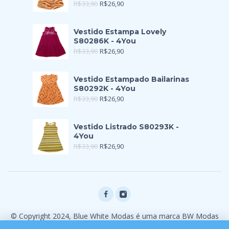
R$
33,90
R$
26,90
Vestido Estampa Lovely
S80286K - 4You
R$
33,90
R$
26,90
Vestido Estampado Bailarinas
S80292K - 4You
R$
33,90
R$
26,90
Vestido Listrado S80293K -
4You
R$
33,90
R$
26,90
© Copyright 2024, Blue White Modas é uma marca BW Modas
Ltda