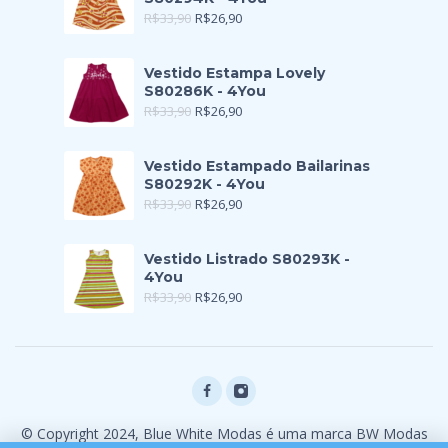
R$
33,90
R$
26,90
Vestido Estampa Lovely
S80286K - 4You
R$
33,90
R$
26,90
Vestido Estampado Bailarinas
S80292K - 4You
R$
33,90
R$
26,90
Vestido Listrado S80293K -
4You
R$
33,90
R$
26,90
© Copyright 2024, Blue White Modas é uma marca BW Modas