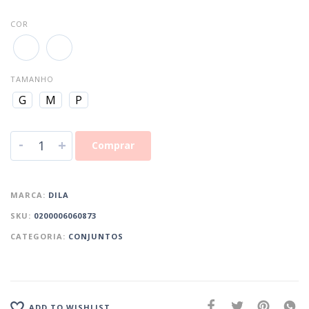
COR
TAMANHO
G
M
P
-
+
Comprar
MARCA:
DILA
SKU:
0200006060873
CATEGORIA:
CONJUNTOS
ADD TO WISHLIST