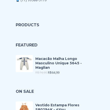
PRODUCTS
FEATURED
Macacão Malha Longo
Masculino Unique 5645 -
Maglian
R$
74,90
R$
64,99
ON SALE
Vestido Estampa Flores
S80294K - 4You