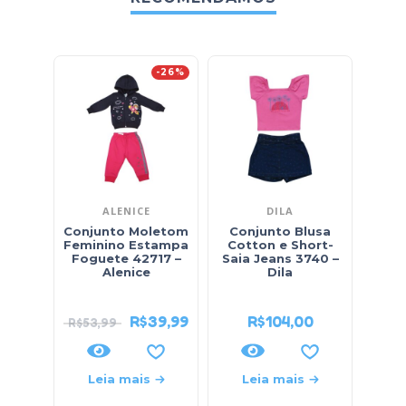
-26%
ALENICE
DILA
Conjunto Moletom
Conjunto Blusa
Conj
Feminino Estampa
Cotton e Short-
Foguete 42717 –
Saia Jeans 3740 –
Alenice
Dila
So
R$
39,99
R$
104,00
R$
53,99
Leia mais
Leia mais
L