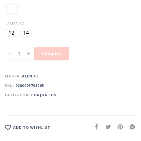
TAMANHO
12
14
-
+
Comprar
MARCA:
ALENICE
SKU:
0200005798265
CATEGORIA:
CONJUNTOS
ADD TO WISHLIST