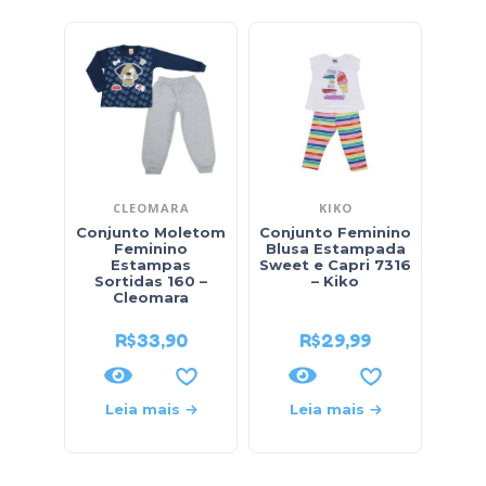
CLEOMARA
KIKO
Conjunto Moletom
Conjunto Feminino
Conj
Feminino
Blusa Estampada
Estampas
Sweet e Capri 7316
Sortidas 160 –
– Kiko
So
Cleomara
R$
33,90
R$
29,99
Leia mais
Leia mais
L