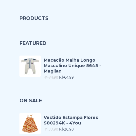
PRODUCTS
FEATURED
Macacão Malha Longo
Masculino Unique 5645 -
Maglian
R$
74,90
R$
64,99
ON SALE
Vestido Estampa Flores
S80294K - 4You
R$
33,90
R$
26,90