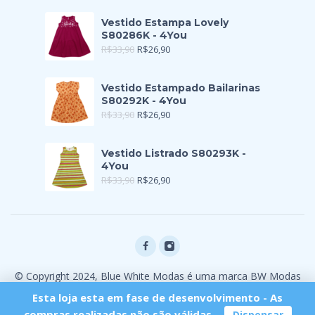
Vestido Estampa Lovely
S80286K - 4You
R$
33,90
R$
26,90
Vestido Estampado Bailarinas
S80292K - 4You
R$
33,90
R$
26,90
Vestido Listrado S80293K -
4You
R$
33,90
R$
26,90
© Copyright 2024, Blue White Modas é uma marca BW Modas
Ltda
Esta loja esta em fase de desenvolvimento - As
compras realizadas não são válidas.
Dispensar