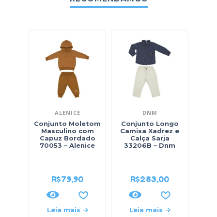
ALENICE
DNM
Conjunto Moletom
Conjunto Longo
Conj
Masculino com
Camisa Xadrez e
Fe
Capuz Bordado
Calça Sarja
Capu
70053 – Alenice
33206B – Dnm
Way
R$
79,90
R$
283,00
R$
84
Leia mais
Leia mais
L