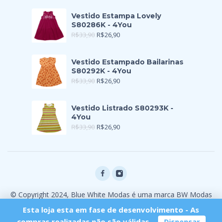
Vestido Estampa Lovely
S80286K - 4You
R$
33,90
R$
26,90
Vestido Estampado Bailarinas
S80292K - 4You
R$
33,90
R$
26,90
Vestido Listrado S80293K -
4You
R$
33,90
R$
26,90
© Copyright 2024, Blue White Modas é uma marca BW Modas
Ltda
Esta loja esta em fase de desenvolvimento - As
compras realizadas não são válidas.
Dispensar