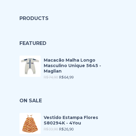
PRODUCTS
FEATURED
Macacão Malha Longo
Masculino Unique 5645 -
Maglian
R$
74,90
R$
64,99
ON SALE
Vestido Estampa Flores
S80294K - 4You
R$
33,90
R$
26,90