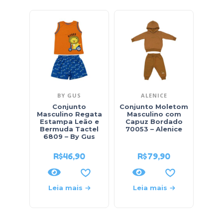
BY GUS
ALENICE
Conjunto
Conjunto Moletom
Conj
Masculino Regata
Masculino com
Estampa Leão e
Capuz Bordado
So
Bermuda Tactel
70053 – Alenice
6809 – By Gus
R$
46,90
R$
79,90
Leia mais
Leia mais
L