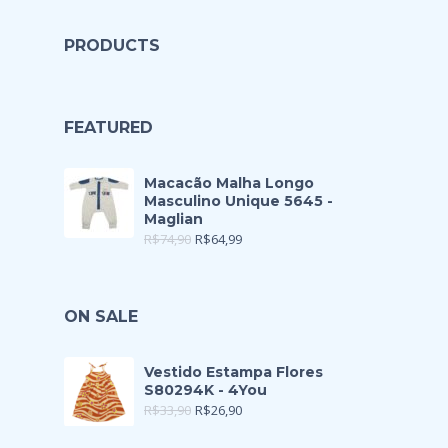
PRODUCTS
FEATURED
Macacão Malha Longo
Masculino Unique 5645 -
Maglian
R$
74,90
R$
64,99
ON SALE
Vestido Estampa Flores
S80294K - 4You
R$
33,90
R$
26,90