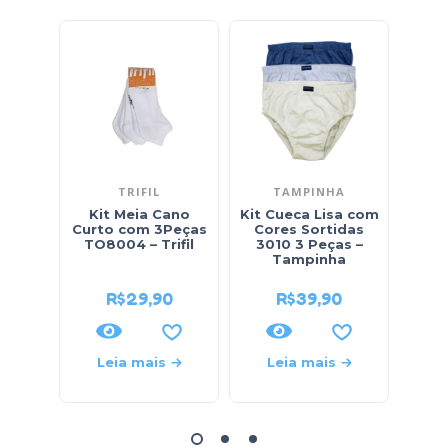
TRIFIL
TAMPINHA
Kit Meia Cano
Kit Cueca Lisa com
Kit 
Curto com 3Peças
Cores Sortidas
co
TO8004 – Trifil
3010 3 Peças –
3P
Tampinha
R$
29,90
R$
39,90
Leia mais
Leia mais
L