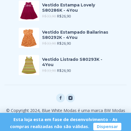
Vestido Estampa Lovely
S80286K - 4You
R$
33,90
R$
26,90
Vestido Estampado Bailarinas
S80292K - 4You
R$
33,90
R$
26,90
Vestido Listrado S80293K -
4You
R$
33,90
R$
26,90
© Copyright 2024, Blue White Modas é uma marca BW Modas
Ltda
Esta loja esta em fase de desenvolvimento - As
compras realizadas não são válidas.
Dispensar