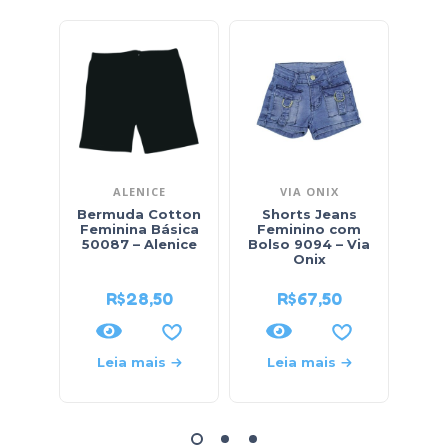
ALENICE
VIA ONIX
Bermuda Cotton
Shorts Jeans
Sh
Feminina Básica
Feminino com
Fe
50087 – Alenice
Bolso 9094 – Via
R
Onix
R$
28,50
R$
67,50
Leia mais
Leia mais
L