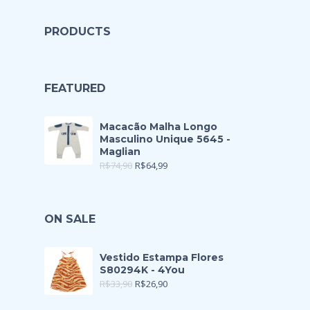
PRODUCTS
FEATURED
Macacão Malha Longo
Masculino Unique 5645 -
Maglian
R$
74,90
R$
64,99
ON SALE
Vestido Estampa Flores
S80294K - 4You
R$
33,90
R$
26,90