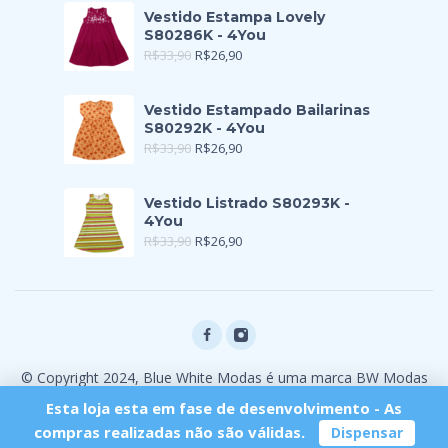
Vestido Estampa Lovely
S80286K - 4You
R$
33,90
R$
26,90
Vestido Estampado Bailarinas
S80292K - 4You
R$
33,90
R$
26,90
Vestido Listrado S80293K -
4You
R$
33,90
R$
26,90
© Copyright 2024, Blue White Modas é uma marca BW Modas
Ltda
Esta loja esta em fase de desenvolvimento - As
compras realizadas não são válidas.
Dispensar