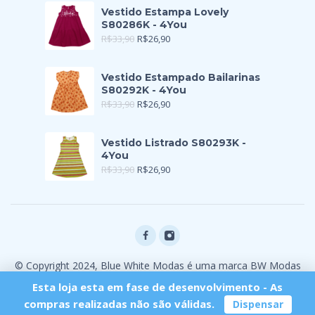
Vestido Estampa Lovely
S80286K - 4You
R$
33,90
R$
26,90
Vestido Estampado Bailarinas
S80292K - 4You
R$
33,90
R$
26,90
Vestido Listrado S80293K -
4You
R$
33,90
R$
26,90
© Copyright 2024, Blue White Modas é uma marca BW Modas
Ltda
Esta loja esta em fase de desenvolvimento - As
compras realizadas não são válidas.
Dispensar