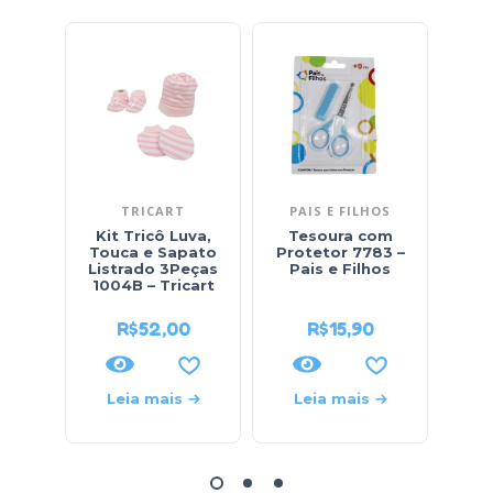
TRICART
PAIS E FILHOS
Kit Tricô Luva,
Tesoura com
Bo
Touca e Sapato
Protetor 7783 –
Beb
Listrado 3Peças
Pais e Filhos
30
1004B – Tricart
R$
52,00
R$
15,90
Leia mais
Leia mais
L