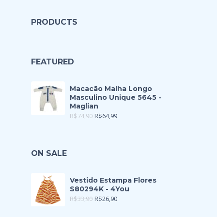
PRODUCTS
FEATURED
Macacão Malha Longo
Masculino Unique 5645 -
Maglian
R$
74,90
R$
64,99
ON SALE
Vestido Estampa Flores
S80294K - 4You
R$
33,90
R$
26,90