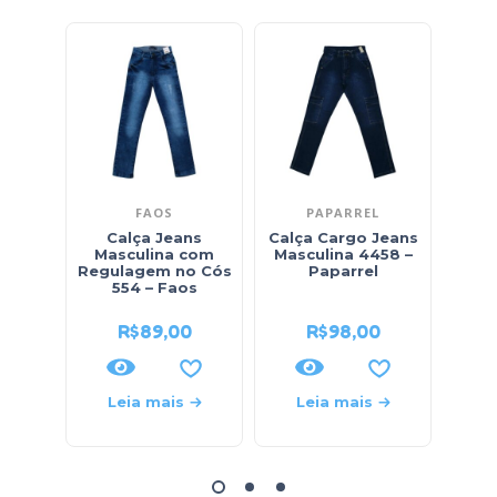
FAOS
PAPARREL
Calça Jeans
Calça Cargo Jeans
C
Masculina com
Masculina 4458 –
Ma
Regulagem no Cós
Paparrel
Ajus
554 – Faos
533
R$
89,00
R$
98,00
Leia mais
Leia mais
L