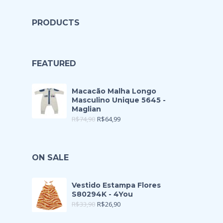
PRODUCTS
FEATURED
Macacão Malha Longo
Masculino Unique 5645 -
Maglian
R$
74,90
R$
64,99
ON SALE
Vestido Estampa Flores
S80294K - 4You
R$
33,90
R$
26,90