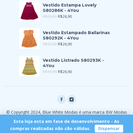
Vestido Estampa Lovely
S80286K - 4You
R$
33,90
R$
26,90
Vestido Estampado Bailarinas
S80292K - 4You
R$
33,90
R$
26,90
Vestido Listrado S80293K -
4You
R$
33,90
R$
26,90
© Copyright 2024, Blue White Modas é uma marca BW Modas
Ltda
Esta loja esta em fase de desenvolvimento - As
compras realizadas não são válidas.
Dispensar