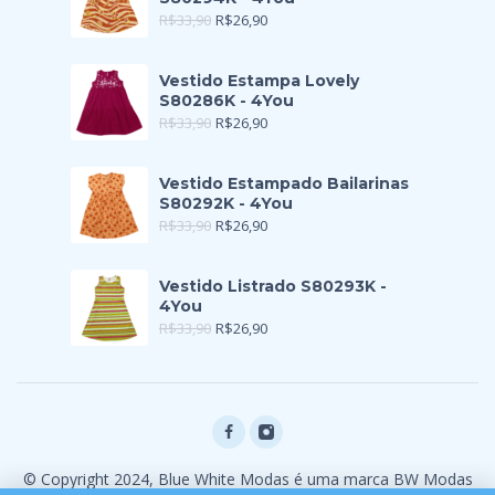
R$
33,90
R$
26,90
Vestido Estampa Lovely
S80286K - 4You
R$
33,90
R$
26,90
Vestido Estampado Bailarinas
S80292K - 4You
R$
33,90
R$
26,90
Vestido Listrado S80293K -
4You
R$
33,90
R$
26,90
© Copyright 2024, Blue White Modas é uma marca BW Modas