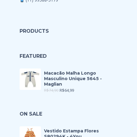
PRODUCTS
FEATURED
Macacão Malha Longo
Masculino Unique 5645 -
Maglian
R$
74,90
R$
64,99
ON SALE
Vestido Estampa Flores
S80294K - 4You