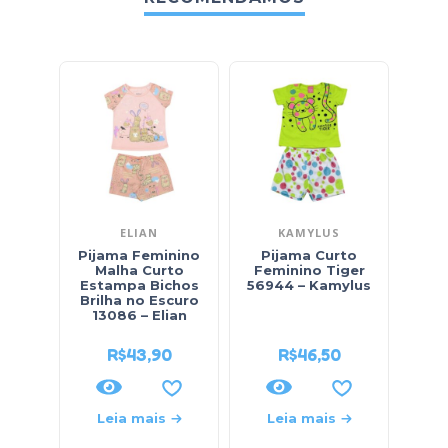
ELIAN
KAMYLUS
Pijama Feminino
Pijama Curto
Pi
Malha Curto
Feminino Tiger
Cur
Estampa Bichos
56944 – Kamylus
Bl
Brilha no Escuro
Wi
13086 – Elian
62
R$
43,90
R$
46,50
Leia mais
Leia mais
L